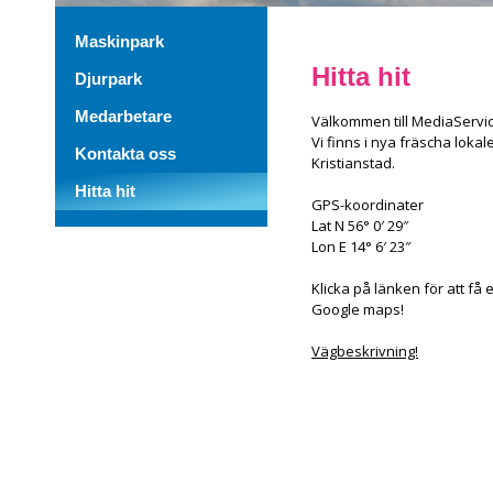
Maskinpark
Hitta hit
Djurpark
Medarbetare
Välkommen till MediaService
Vi finns i nya fräscha lokale
Kontakta oss
Kristianstad.
Hitta hit
GPS-koordinater
Lat N 56° 0′ 29″
Lon E 14° 6′ 23″
Klicka på länken för att få
Google maps!
Vägbeskrivning!