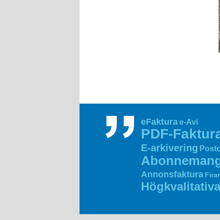
eFaktura
e-Avi
PDF‑Faktur
E‑arkivering
Posto
Abonneman
Annonsfaktura
Fira
Högkvalitativa