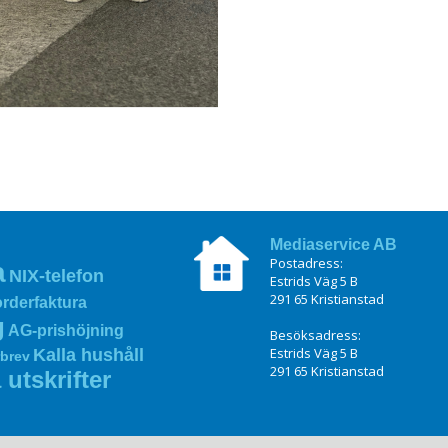
Mediaservice AB
Postadress:
a
NIX‑telefon
Estrids Väg 5 B
291 65 Kristianstad
rderfaktura
g
AG‑prishöjning
Besöksadress:
Estrids Väg 5 B
Kalla hushåll
rbrev
291 65 Kristianstad
 utskrifter