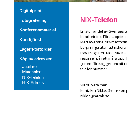
Digitalprint
NIX-Telefon
Fotografering
Konferensmaterial
En stor andel av Sveriges
bearbetning. För att optim
Kundtjänst
MediaService NIX-matchninga
börja ringa utan att risker
Lager/Postorder
i spärregistret. Med NIX-mat
resurser på rätt målgrupp.
Köp av adresser
ger ert företag genom att r
Jubilarer
telefonnummer.
Matchning
NIX-Telefon
NIX-Adress
Vill du veta mer?
Kontakta Niklas Svensson på
niklas@mikab.se