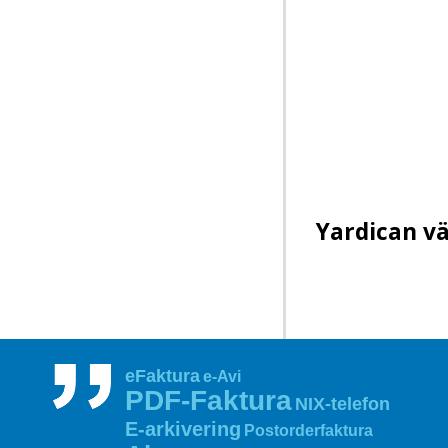
Yardican vä
eFaktura
e-Avi
PDF‑Faktura
NIX‑telefon
E‑arkivering
Postorderfaktura