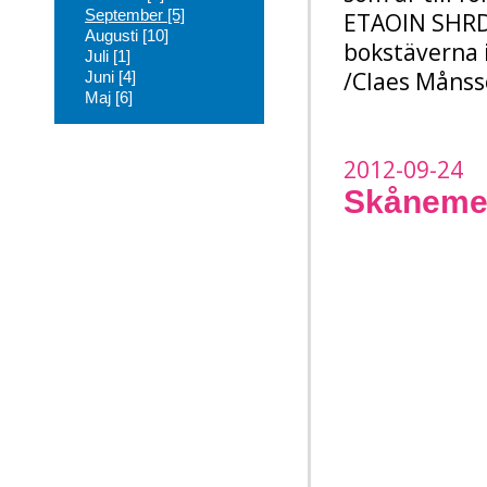
September [5]
ETAOIN SHRDL
Augusti [10]
bokstäverna i
Juli [1]
/Claes Måns
Juni [4]
Maj [6]
2012-09-24
Skåneme