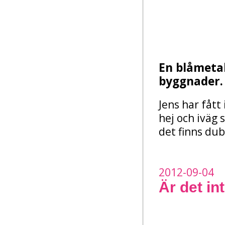
En blåmetal
byggnader.
Jens har fått
hej och iväg 
det finns du
2012-09-04
Är det in