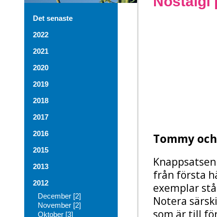
Nostalgi
Det senaste
2022
2021
2020
2019
2018
2017
2016
Tommy och 
2015
Knappsatsen 
2013
från första h
2012
exemplar stå
December [2]
Notera särski
November [2]
som är till f
Oktober [3]