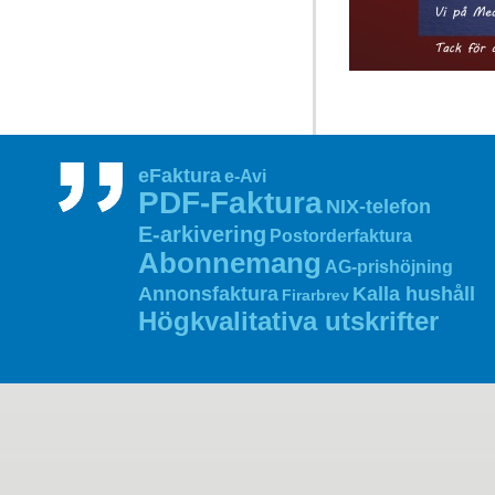
eFaktura
e-Avi
PDF‑Faktura
NIX‑telefon
E‑arkivering
Postorderfaktura
Abonnemang
AG‑prishöjning
Annonsfaktura
Kalla hushåll
Firarbrev
Högkvalitativa utskrifter