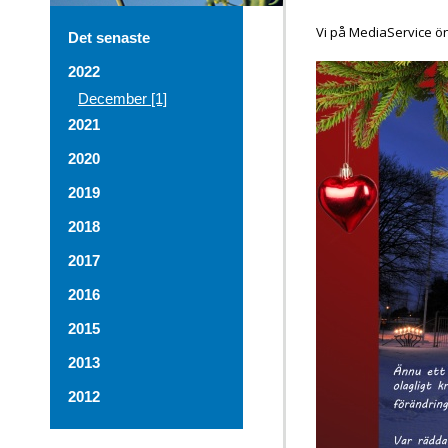
Vi på MediaService öns
Det senaste
2022
December [1]
2021
2020
2019
2018
2017
2016
2015
2013
2012