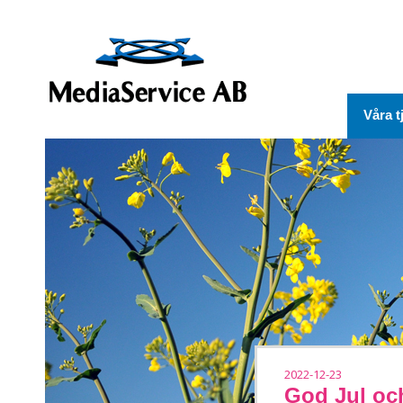
Våra t
2022-12-23
God Jul och