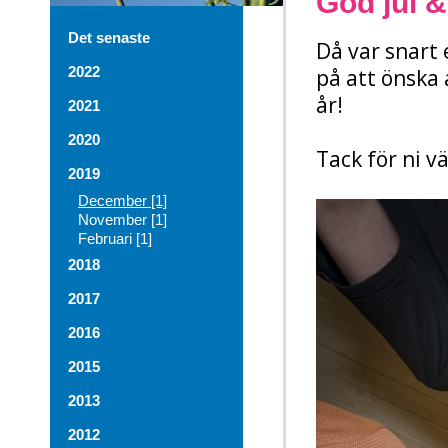
God jul &
Det senaste
Då var snart 
2022
på att önska 
år!
2021
2020
Tack för ni v
2019
December [1]
November [1]
Februari [1]
2018
2017
2016
2015
2013
2012