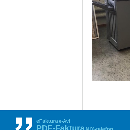
eFaktura
e-Avi
PDF‑Faktura
NIX‑telefon