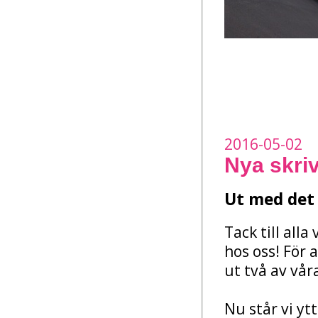
2016-05-02
Nya skri
Ut med det 
Tack till all
hos oss! För 
ut två av vår
Nu står vi y