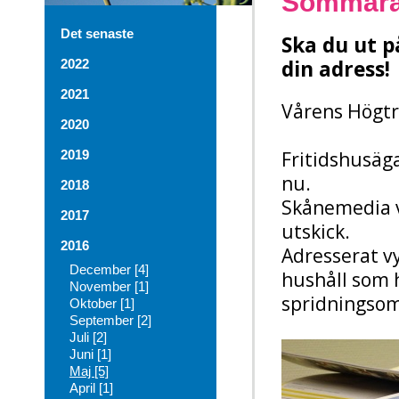
Sommara
Det senaste
Ska du ut p
din adress!
2022
2021
Vårens Högtr
2020
Fritidshusäg
2019
nu.
2018
Skånemedia v
2017
utskick.
2016
Adresserat v
December [4]
hushåll som 
November [1]
spridningsom
Oktober [1]
September [2]
Juli [2]
Juni [1]
Maj [5]
April [1]