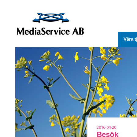
Våra t
2016-04-20
Besök