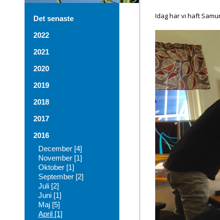
Idag har vi haft Samu
Det senaste
2022
2021
2020
2019
2018
2017
2016
December [4]
November [1]
Oktober [1]
September [2]
Juli [2]
Juni [1]
Maj [5]
April [1]