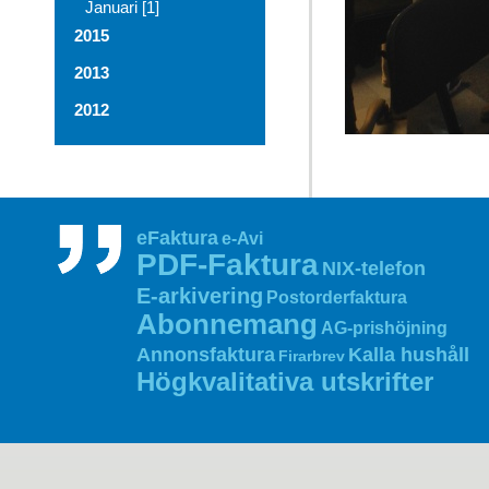
Januari [1]
2015
2013
2012
eFaktura
e-Avi
PDF‑Faktura
NIX‑telefon
E‑arkivering
Postorderfaktura
Abonnemang
AG‑prishöjning
Annonsfaktura
Kalla hushåll
Firarbrev
Högkvalitativa utskrifter