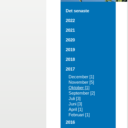
Det senaste
2022
2021
2020
2019
2018
2017
December [1]
November [5]
Oktober [1]
September [2]
Juli [3]
Juni [3]
April [1]
Februari [1]
2016