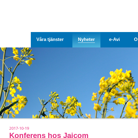
Våra tjänster
Nyheter
e-Avi
O
2017-10-19
Konferens hos Jaicom